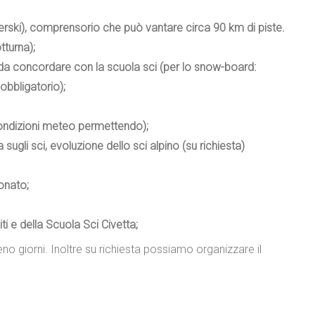
erski), comprensorio che può vantare circa 90 km di piste.
tturna);
io da concordare con la scuola sci (per lo snow-board:
obbligatorio);
 (condizioni meteo permettendo);
 sugli sci, evoluzione dello sci alpino (su richiesta)
onato;
ti e della Scuola Sci Civetta;
no giorni. Inoltre su richiesta possiamo organizzare il