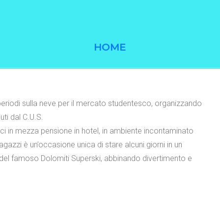
HOME
periodi sulla neve per il mercato studentesco, organizzando
ti dal C.U.S.
ci in mezza pensione in hotel, in ambiente incontaminato
 ragazzi è un’occasione unica di stare alcuni giorni in un
e del famoso Dolomiti Superski, abbinando divertimento e