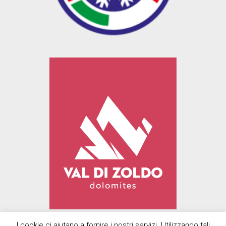
I cookie ci aiutano a fornire i nostri servizi. Utilizzando tali