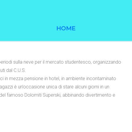
HOME
periodi sulla neve per il mercato studentesco, organizzando
ti dal C.U.S.
ci in mezza pensione in hotel, in ambiente incontaminato
 ragazzi è un’occasione unica di stare alcuni giorni in un
e del famoso Dolomiti Superski, abbinando divertimento e