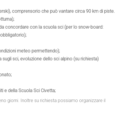
erski), comprensorio che può vantare circa 90 km di piste.
tturna);
io da concordare con la scuola sci (per lo snow-board:
obbligatorio);
 (condizioni meteo permettendo);
 sugli sci, evoluzione dello sci alpino (su richiesta)
onato;
ti e della Scuola Sci Civetta;
no giorni. Inoltre su richiesta possiamo organizzare il