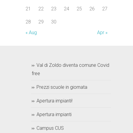
21
22
23
24
25
26
27
28
29
30
« Aug
Apr »
Val di Zoldo diventa comune Covid
free
Prezzi scuole in giornata
Apertura impianti!
Apertura impianti
Campus CUS