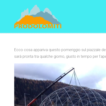
Navigation
Ecco cosa appariva questo pomeriggio sul piazzale della
sarà pronta tra qualche giorno, giusto in tempo per l’aper