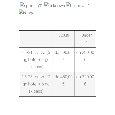
Adulti
Under
14
16-21 marzo (5
da 390,00
da 280,00
gg hotel + 4 gg
€
€
skipass)
16-23 marzo (7
da 480,00
da 320,00
gg hotel + 6 gg
€
€
skipass)